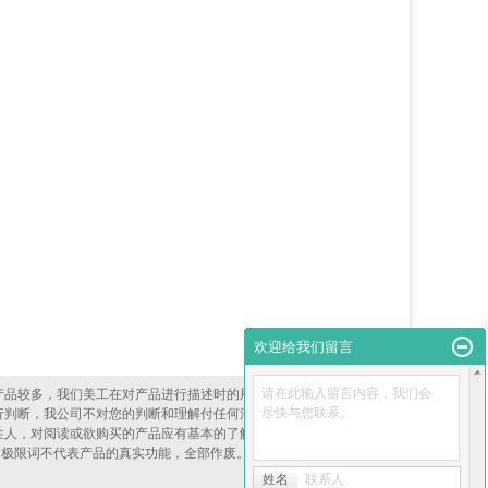
欢迎给我们留言
请在此输入留言内容，我们会
om/）产品较多，我们美工在对产品进行描述时的用语或是咨询时客服介绍产
尽快与您联系。
行判断，我公司不对您的判断和理解付任何法律责任，我们本身均不存
性人，对阅读或欲购买的产品应有基本的了解和认识，对产品展示的图
的极限词不代表产品的真实功能，全部作废。凡访问者或购买者本店均
姓名
联系人