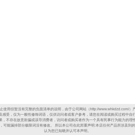
但暂没有完整的负面清单的说明，由于公司网站（http://www.whkdzd.c
及感受，仅为一般性修饰词语，仅供访问者或客户参考，请您在阅读或购买过程中自
果，不存在故意欺骗或误导消费者，访问者或购买者作为一个具有民事行为能力的理
，可能漏掉部分极限词没有修改。 所以本公司在此郑重声明:本店任何产品所涉及到
认为您已知晓并认可本声明。