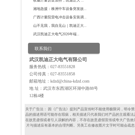
权威计量认证加持，凯迪正大 ...
湘地急援：株洲中车设备突发故...
广西计量院雷电冲击设备安装调...
山不见我，我自见山｜凯迪正大...
武汉凯迪正大电气2026年端...
联系我们
武汉凯迪正大电气有限公司
服务热线：027-83551828
公司传真：027-83551858
邮箱地址：kdzd@china-kdzd.com
地 址：武汉市东西湖区环湖中路88号
12栋4楼
关于广告法： 因《广告法》提到产品宣传时不能使用极限词，明令禁止使用
品的描述用语可能存在瑕疵，相关描述只代表我们对产品的主观看法
在故意虚假或者引人误解的内容，不存在故意虚假宣传或夸大广告效
片与描述应有基本的合理判断。另美工在修改图片文字时可能会疏忽