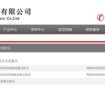
产品中心
资料中心
选型指南
销售服务
鄂州电缆故障维
销售网络
修检测设备
鄂州高压绝缘耐
公司承诺
量分析仪
压试验设备
鄂州变压器检测
图片方式展示
试验设备
鄂州高压开关柜
ZD5000电能质量分析仪
鄂州KDZD50
检测设备
鄂州六氟化硫检
ZD5000P电能质量分析仪
鄂州KDZD8
测试验设备
能质量分析仪
鄂州氧化锌避雷
器检测设备
鄂州CT/PT互感
器校验设备