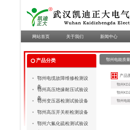
网站首页
关于我们
新闻中心
公司简介
公司新闻
荣誉资质
行业新闻
鄂州电能质
产品分类
检定证书
选型指南
产品
鄂州电缆故障维修检测设
领导致辞
技术文章
鄂州KD
备
鄂州高压绝缘耐压试验设
联系我们
鄂州KD
备
鄂州变压器检测试验设备
鄂州电
鄂州高压开关柜检测设备
鄂州六氟化硫检测试验设