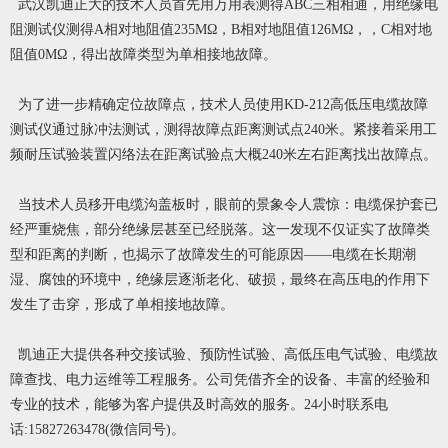
武汉凯迪正大的技术人员首先用万用表测得ABC三相相通，用绝缘电
阻测试仪测得A相对地阻值235MΩ，B相对地阻值126MΩ，，C相对地
阻值0MΩ，得出故障类型为单相接地故障。
为了进一步精确定位故障点，技术人员使用KD-212高低压电缆故障
测试仪通过脉冲法测试，测得故障点距离测试点240米。紧接着采用工
频耐压试验装置闪络法在距离试验点大概240米左右距离找出故障点。
当技术人员移开电缆沟盖板时，眼前的景象令人震惊：电缆保护套已
经严重烧焦，部分绝缘层甚至已经脱落。这一发现不仅证实了故障类
型和距离的判断，也揭示了故障发生的可能原因——电缆在长期潮
湿、腐蚀的环境中，绝缘层逐渐老化、破损，最终在高压电的作用下
发生了击穿，形成了单相接地故障。
凯迪正大提供各种交接试验、预防性试验、高低压电气试验、电缆故
障查找、电力运维等工程服务。公司凭借齐全的设备、丰富的经验和
专业的技术，能够为客户提供及时高效的服务。24小时联系电
话:15827263478(微信同号)。