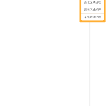
西北区域经理
西南区域经理
东北区域经理