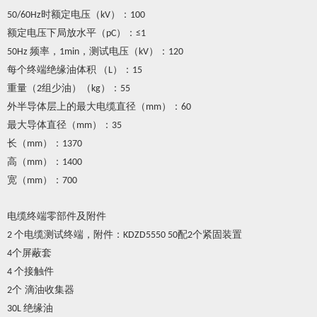
时额定电压（
）：
50/60Hz
kV
100
额定电压下局放水平（
）：
pC
≤1
频率，
，测试电压（
）：
50Hz
1min
kV
120
每个终端绝缘油体积
（
）：
L
15
重量（
组少油）（
）：
2
kg
55
外半导体层上的最大电缆直径（
）：
mm
60
最大导体直径（
）：
mm
35
长（
）：
mm
1370
高（
）：
mm
1400
宽（
）：
mm
700
电缆终端零部件及附件
个电缆测试终端，附件：
配
个紧固装置
2
KDZD5550 50
2
个屏蔽套
4
个接触件
4
个 滴油收集器
2
绝缘油
30L