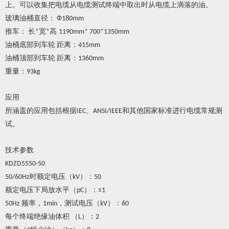
上。可以收集把电缆从电缆测试终端中取出时从电缆上滴落的油。
玻璃油桶直径：
Ф180mm
推车：
长
宽
高
*
*
1190mm* 700*1350mm
油桶底部到车轮
距离：
415mm
油桶顶部到车轮
距离：
1360mm
重量：
93kg
应用
所涵盖的应用包括根据
、
和其他国家标准进行电缆常规测
IEC
ANSI/IEEE
试。
技术参数
KDZD5550-50
时额定电压（
）：
50/60Hz
kV
50
额定电压下局放水平（
）：
pC
≤1
频率，
，测试电压（
）：
50Hz
1min
kV
60
每个终端绝缘油体积
（
）：
L
2