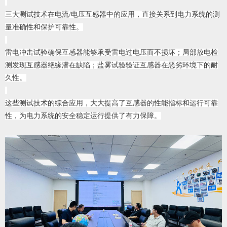
三大测试技术在电流/电压互感器中的应用，直接关系到电力系统的测
量准确性和保护可靠性。
雷电冲击试验确保互感器能够承受雷电过电压而不损坏；局部放电检
测发现互感器绝缘潜在缺陷；盐雾试验验证互感器在恶劣环境下的耐
久性。
这些测试技术的综合应用，大大提高了互感器的性能指标和运行可靠
性，为电力系统的安全稳定运行提供了有力保障。