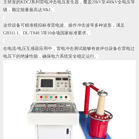
主研发的KDCJ系列雷电冲击电压发生器，覆盖20kV至400kV全电压等
级，额定能量最高达30kJ。
这些设备可精准模拟标准雷电波、操作冲击波等多种波形，满足
GB311.1、DL/T848.5等10余项国家标准要求。
在电流/电压互感器应用中，雷电冲击测试能够有效评估设备在雷电过
电压下的绝缘性能，确保电力系统安全稳定运行。